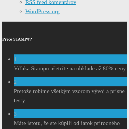
RSS feed komentárov
WordPress.org
Prečo STAMP®?
1
Vďaka Stampu ušetríte na obklade až 80% ceny
2
Pretože robíme všetkým vzorom vývoj a prísne
testy
3
Máte istotu, že ste kúpili odliatok prírodného