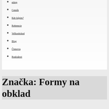
eshop
Cenník
Kde kúpim?
Referencie
Veľkoobchod
Blog
Členovia
Realizátori
Značka: Formy na
obklad